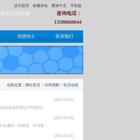
设为首页
收藏本站
繁体中文
手机版
|
|
|
柜|静止式进相器
咨询电话：
13508660044
招贤纳士
联系我们
当前位置：
网站首页
>
功率因数
>
软启动器
[2023-04-07]
软起动器在线运行时软启..
[2023-04-04]
会遇到一些疑惑，针对客..
[2023-04-01]