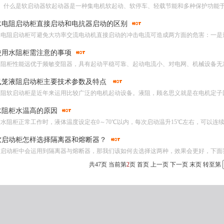
1、什么是软启动器软起动器是一种集电机软起动、软停车、轻载节能和多种保护功能于
水电阻启动柜直接启动和电抗器启动的区别
水电阻启动柜可避免大功率交流电动机直接启动的冲击电流可造成两方面的危害：一是造
使用水阻柜需注意的事项
水阻柜性能远优于频敏变阻器，具有起动平稳可靠、起动电流小、对电网、机械设备无冲
鼠笼液阻启动柜主要技术参数及特点
液阻软启动柜是近年来运用比较广泛的电机起动设备。液阻，顾名思义就是在电机定子回
水阻柜水温高的原因
水阻柜正常工作时，液体温度设定在0～70℃以内，每次启动温升15℃左右，可以连续启
软启动柜怎样选择隔离器和熔断器？
软启动柜中会运用到隔离器与熔断器，那我们该如何去选择这两种，效果会更好，下面我
共
47
页 当前第
2
页
首页
上一页
下一页
末页
转至第