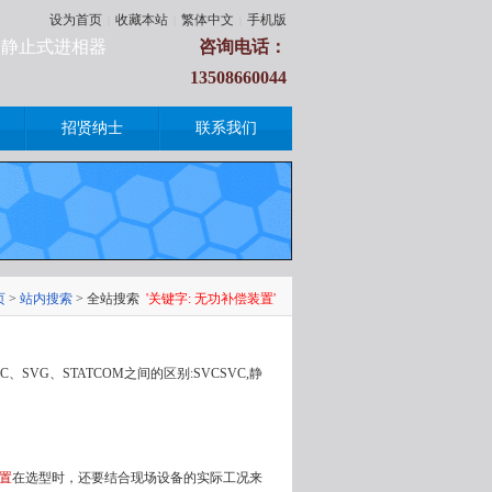
设为首页
收藏本站
繁体中文
手机版
|
|
|
柜|静止式进相器
咨询电话：
13508660044
招贤纳士
联系我们
页
>
站内搜索
> 全站搜索
'关键字: 无功补偿装置'
C、SVG、STATCOM之间的区别:SVCSVC,静
置
在选型时，还要结合现场设备的实际工况来