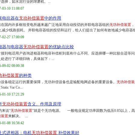
选择，如水泥行业的球磨机、...
7-03-10 11:08:07
联电抗器在
无功补偿装置
中的作用
前在国内许多枢纽变电所越来越广泛地采用自动投切的并联电容器组的
无功补偿装置
，
数,减少线路损耗。 并联电容器组的投切和运行，给人们提出了如何有效地减少电容器组在
7-02-27 17:00:09
相器与电容器
无功补偿装置
的优缺点比较
常接到电话用户咨询进相器和电容补偿柜到底有什么不同、应选择哪一种比较合适等问
之处进行了详细归纳，具体如下：...
6-09-02 08:00:38
功补偿装置
的种类
力设备稳定运行的重要保障，无功补偿设备也是输配电网必备的重要设备。
无功补偿装
Static Var Co...
6-01-10 17:21:29
析
无功补偿装置
含义、作用及原理
的来说“
无功补偿装置
”就是个无功电源。 一般电业规定功率因数为低压0.85以上，高
偿装置
来解决。 ...
6-01-08 16:56:42
止式进相器：电机
无功补偿装置
补偿效果好