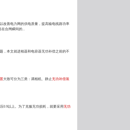
以改善电力网的供电质量，提高输电线路功率
合闸瞬间的...
题，本文就进相器和电容器无功补偿之前的不
置
大致可分为三类：调相机、静止
无功补偿装
压0.9以上。为了克服无功损耗，就要采用
无功