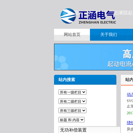
液阻柜|高压液阻起动柜|液阻
网站首页
关于我们
站内搜索
站
动
S
止无
201
绕
异