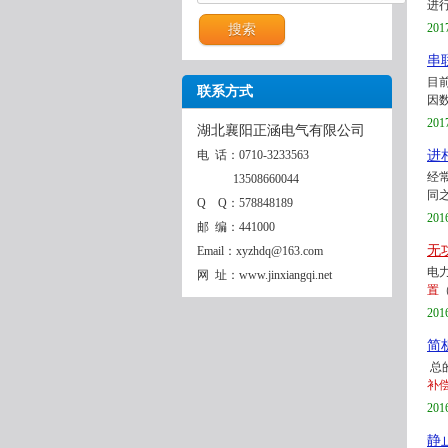
进行
201
串
目
联系方式
因
201
湖北襄阳正涵电气有限公司
电 话：0710-3233563
进
经
13508660044
同
Q Q：578848189
201
邮 编：441000
无
Email：xyzhdq@163.com
电
网 址：www.jinxiangqi.net
置
（
201
简
总
补
201
静