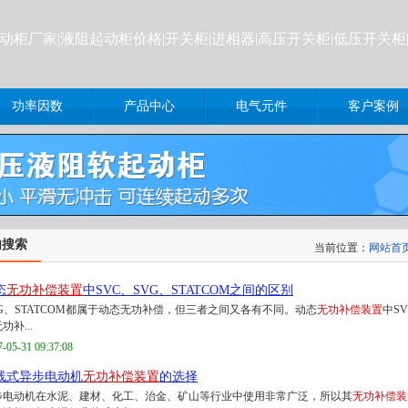
起动柜厂家|液阻起动柜价格
|开关柜|进相器|高压开关柜|低压开关
功率因数
产品中心
电气元件
客户案例
内搜索
当前位置：
网站首
态
无功补偿装置
中SVC、SVG、STATCOM之间的区别
VG、STATCOM都属于动态无功补偿，但三者之间又各有不同。动态
无功补偿装置
中SV
功补...
7-05-31 09:37:08
线式异步电动机
无功补偿装置
的选择
步电动机在水泥、建材、化工、治金、矿山等行业中使用非常广泛，所以其
无功补偿装