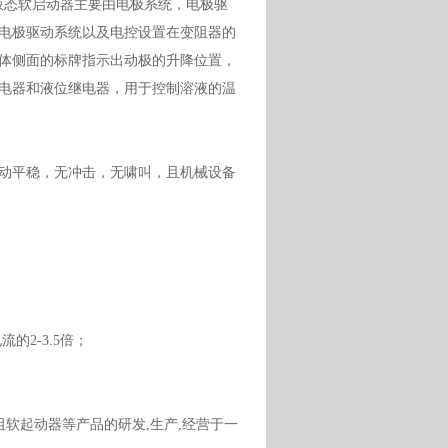
液态软启动器主要由电极系统，电极驱
电极驱动系统以及电控设置在变阻器的
体侧面的标牌指示出动极的升降位置，
电器和液位继电器，用于控制溶液的温
动平稳，无冲击，无啸叫，且机械设备
2-3.5倍；
阻软起动器等产品的研发,生产,经营于一