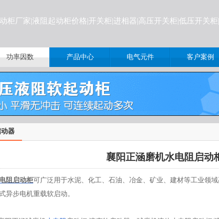
起动柜厂家|液阻起动柜价格
|开关柜|进相器|高压开关柜|低压开关
功率因数
产品中心
电气元件
客户案例
启动器
襄阳正涵磨机水电阻启动
电阻启动柜
可广泛用于水泥、化工、石油、冶金、矿业、建材等工业领域
式异步电机重载软启动。