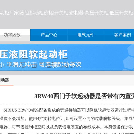
起动柜厂家|液阻起动柜价格
|开关柜|进相器|高压开关柜|低压开关
功率因数
产品中心
电气元件
客户案例
启动器
3RW40西门子软起动器是否带有内置
IRIUS 3RW40
标准配备集成的旁通接触器可以降低软起动器运行过程
温度不会增加。使用
4
挡旋转电位计
,
即可设置不同的过载脱扣等级。集成
电器，可节省控制柜空间以及负载馈电装置的布线成本。本身设备保护功