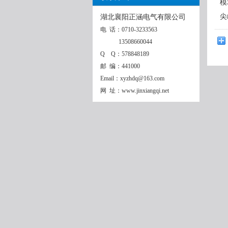
模
尖
湖北襄阳正涵电气有限公司
电 话：0710-3233563
13508660044
Q Q：578848189
邮 编：441000
Email：xyzhdq@163.com
网 址：www.jinxiangqi.net