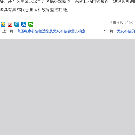
块。还可选用
SITOR
半导体保护熔断器，来防止晶闸管短路，通过其可调
峰具有集成状态显示和故障监控功能。
点击次数：
158
上一篇：
高压电容补偿柜选型及无功补偿容量的确定
下一篇：
无功补偿的