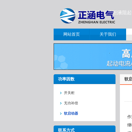
液阻柜|高压液阻起动柜|液阻
网站首页
关于我们
功率因数
软
开关柜
无功补偿
S
软启动器
作
继
联系方式