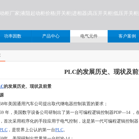
起动柜厂家|液阻起动柜价格
|开关柜|进相器|高压开关柜|低压开关
功率因数
产品中心
电气元件
客户案例
C
PLC的发展历史、现状及前
LC
的发展历史、现状及前景
源
68
年美国通用汽车公司提出取代继电器控制装置的要求；
69
年，美国数字设备公司研制出了第一台可编程逻辑控制器
PDP
—
14
，
，首次采用程序化的手段应用于电气控制，这是第一代可编程逻辑控制器
PLC
，是世界上公认的第一台
PLC
。
69
年，美国研制出世界第一台
PDP-14
；