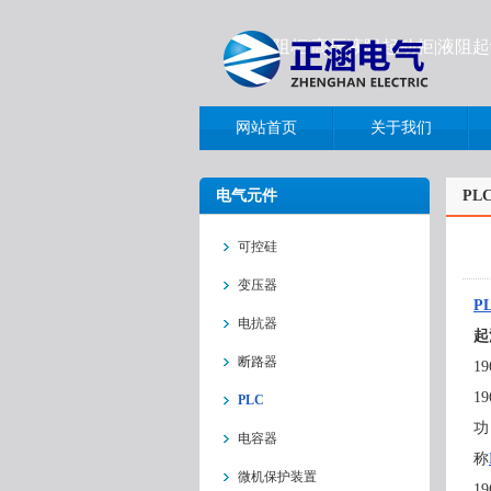
液阻柜|高压液阻起动柜|液阻
网站首页
关于我们
电气元件
PL
可控硅
变压器
P
电抗器
起
断路器
19
19
PLC
功
电容器
称
微机保护装置
19