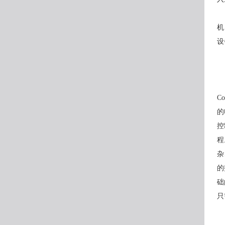
机
设
Co
的
控
程
杂
的
础
只