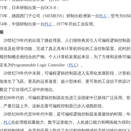
71
年，日本研制出第一台
DCS-8
；
73
年，德国西门子公司（
SIEMENS
）研制出欧洲第一台
PLC
，型号为
SIM
74
年，中国研制出第一台
PLC
，
1977
年开始工业应用。
展
20
世纪
70
年代初出现了微处理器。人们很快将其引入可编程逻辑控制器
传送及处理等功能，完成了真正具有计算机特征的工业控制装置。此时的
规控制概念相结合的产物。个人计算机发展起来后，为了方便和反映可编
定名为
Programmable Logic Controller
（
PLC
）。
20
世纪
70
年代中末期，可编程逻辑控制器进入实用化发展阶段，计算机
能发生了飞跃。更高的运算速度、超小型体积、更可靠的工业抗干扰设计
奠定了它在现代工业中的地位。
世纪
80
年代初，可编程逻辑控制器在先进工业国家中已获得广泛应用。世
，产量日益上升。这标志着可编程控制器已步入成熟阶段。
20
世纪
80
年代至
90
年代中期，是可编程逻辑控制器发展最快的时期，年
，
PLC
在处理模拟量能力、数字运算能力、人机接口能力和网络能力得到
过程控制领域，在某些应用上取代了在过程控制领域处于统治地位的
DCS