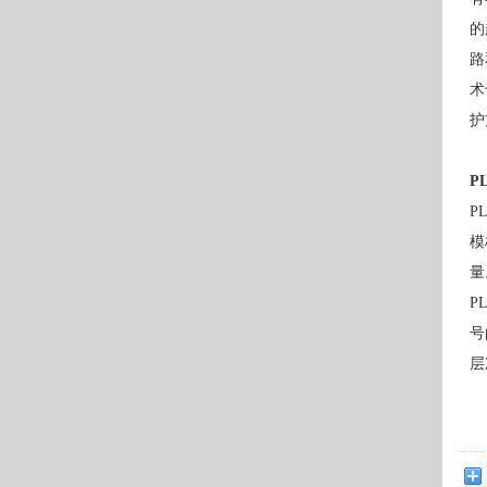
的
路
术
护
P
P
模
量
P
号
层