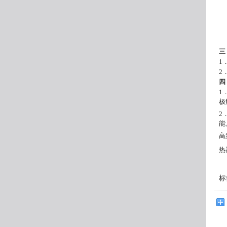
三
1
2
四
1
极
2
能
高
热
标