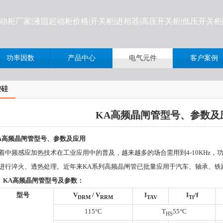
起动柜厂家|液阻起动柜价格
|开关柜|进相器|高压开关柜|低压开关
功率因数
产品中心
电气元件
客户案例
控硅
KA高频晶闸管型号、参数及
A
高频晶闸管型号、参数及应用
着中频感应加热技术在工业应用中的普及，越来越多的场合需用到
4-10KHz
，
进行淬火、透热处理。近年来
KA
系列高频晶闸管已批量应用于汽车、轴承、铁
.
KA
高频晶闸管型号及参数
：
型号
V
/ V
I
I
/f
DRM
RRM
TAV
Tf
115°C
T
55°C
HS