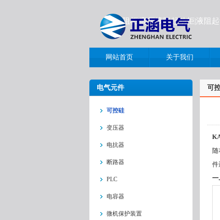
液阻柜|高压液阻起动柜|液阻
网站首页
关于我们
电气元件
可
可控硅
变压器
K
电抗器
随
断路器
件
一
PLC
电容器
微机保护装置