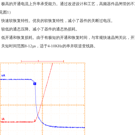
．极高的开通电流上升率承受能力。通过改进设计和工艺，高频器件晶闸管的不
见图
1
）
．快速软恢复特性。优良的软恢复特性，减小了器件的关断过电压。
．较低的通态压降。减小了器件的通态热损耗。
．低开通和恢复损耗。由于有极短的开通和恢复时间，与常规快速晶闸关比，开
．关短时间范围
8-12µs
，适于
4-10KHz
的串并联逆变线路。