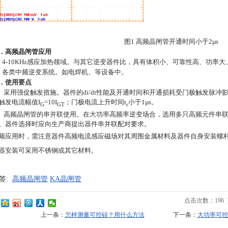
图
1
高频晶闸管开通时间小于
2µs
．高频晶闸管应用
．
4-10KHz
感应加热领域。与其它逆变器件比，具有体积小、可靠性高、功率大
．各类中频逆变系统。如电焊机、等设备中。
．使用要点
．
采用强促触发措施。器件的
di/dt
性能及开通时间和开通损耗受门极触发脉冲
触发电流幅值
I
=10I
；门极电流上升时间
t
小于
1µs
。
G
GT
r
．
高频晶闸管的串并联使用。在大功率高频率逆变场合，选用多只高频元件串
。器件选择时应向生产商提出器件串并联配对要求。
频应用时，需注意器件高频电流感应磁场对其周围金属材料及器件自身安装螺
器安装可采用不锈钢或其它材料。
签:
高频晶闸管
KA晶闸管
点击次数：
196
上一条：
怎样测量可控硅？用什么方法
下一条：
大功率可控