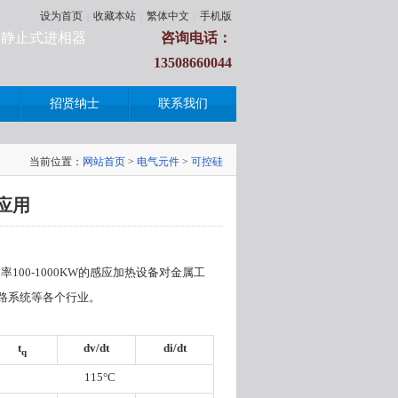
设为首页
收藏本站
繁体中文
手机版
|
|
|
柜|静止式进相器
咨询电话：
13508660044
招贤纳士
联系我们
当前位置：
网站首页
>
电气元件
>
可控硅
应用
功率
100-1000KW
的感应加热设备对金属工
路系统等各个行业。
t
dv/dt
di/dt
q
115°C