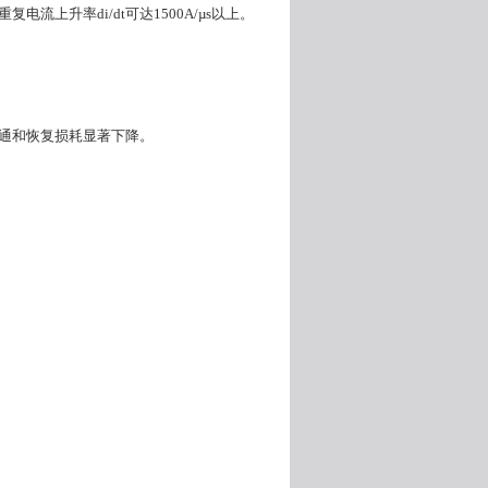
重复电流上升率
di/dt
可达
1500A/µs
以上。
通和恢复损耗显著下降。